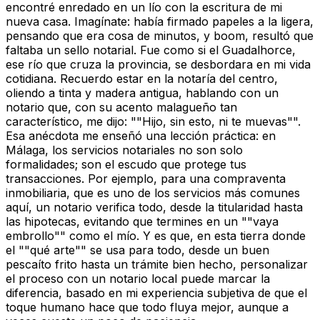
encontré enredado en un lío con la escritura de mi
nueva casa. Imagínate: había firmado papeles a la ligera,
pensando que era cosa de minutos, y boom, resultó que
faltaba un sello notarial. Fue como si el Guadalhorce,
ese río que cruza la provincia, se desbordara en mi vida
cotidiana. Recuerdo estar en la notaría del centro,
oliendo a tinta y madera antigua, hablando con un
notario que, con su acento malagueño tan
característico, me dijo: ""Hijo, sin esto, ni te muevas"".
Esa anécdota me enseñó una lección práctica: en
Málaga, los servicios notariales no son solo
formalidades; son el escudo que protege tus
transacciones. Por ejemplo, para una compraventa
inmobiliaria, que es uno de los servicios más comunes
aquí, un notario verifica todo, desde la titularidad hasta
las hipotecas, evitando que termines en un ""vaya
embrollo"" como el mío. Y es que, en esta tierra donde
el ""qué arte"" se usa para todo, desde un buen
pescaíto frito hasta un trámite bien hecho, personalizar
el proceso con un notario local puede marcar la
diferencia, basado en mi experiencia subjetiva de que el
toque humano hace que todo fluya mejor, aunque a