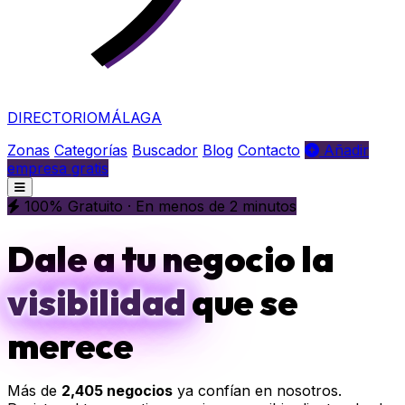
DIRECTORIO
MÁLAGA
Zonas
Categorías
Buscador
Blog
Contacto
Añadir
empresa gratis
100% Gratuito · En menos de 2 minutos
Dale a tu negocio la
visibilidad
que se
merece
Más de
2,405 negocios
ya confían en nosotros.