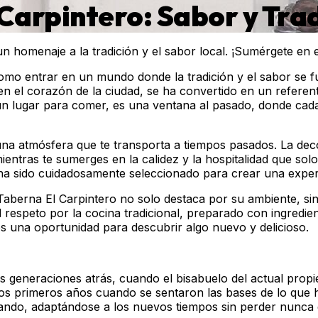
Carpintero: Sabor y Tra
 homenaje a la tradición y el sabor local. ¡Sumérgete en es
mo entrar en un mundo donde la tradición y el sabor se fu
n el corazón de la ciudad, se ha convertido en un referent
o un lugar para comer, es una ventana al pasado, donde cad
na atmósfera que te transporta a tiempos pasados. La dec
entras te sumerges en la calidez y la hospitalidad que solo
, ha sido cuidadosamente seleccionado para crear una expe
aberna El Carpintero no solo destaca por su ambiente, sin
 respeto por la cocina tradicional, preparado con ingredien
a es una oportunidad para descubrir algo nuevo y delicioso.
as generaciones atrás, cuando el bisabuelo del actual prop
esos primeros años cuando se sentaron las bases de lo qu
nando, adaptándose a los nuevos tiempos sin perder nunca d