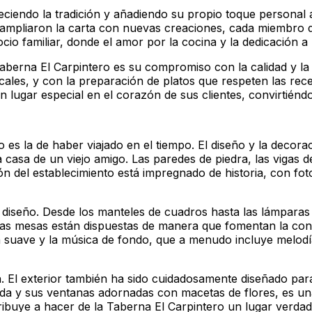
ciendo la tradición y añadiendo su propio toque personal a
e ampliaron la carta con nuevas creaciones, cada miembro de
cio familiar, donde el amor por la cocina y la dedicación a 
aberna El Carpintero es su compromiso con la calidad y la 
les, y con la preparación de platos que respeten las receta
un lugar especial en el corazón de sus clientes, convirtién
o es la de haber viajado en el tiempo. El diseño y la deco
a casa de un viejo amigo. Las paredes de piedra, las vigas
n del establecimiento está impregnado de historia, con fot
l diseño. Desde los manteles de cuadros hasta las lámparas
. Las mesas están dispuestas de manera que fomentan la con
ón suave y la música de fondo, que a menudo incluye melodí
n. El exterior también ha sido cuidadosamente diseñado para
da y sus ventanas adornadas con macetas de flores, es una 
tribuye a hacer de la Taberna El Carpintero un lugar verda