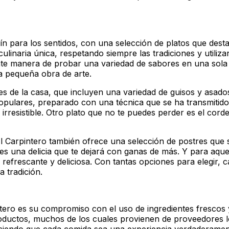
ín para los sentidos, con una selección de platos que dest
inaria única, respetando siempre las tradiciones y utilizan
e manera de probar una variedad de sabores en una sola vi
a pequeña obra de arte.
des de la casa, que incluyen una variedad de guisos y asado
populares, preparado con una técnica que se ha transmitid
e irresistible. Otro plato que no te puedes perder es el co
 El Carpintero también ofrece una selección de postres que
 es una delicia que te dejará con ganas de más. Y para aqu
refrescante y deliciosa. Con tantas opciones para elegir, c
a tradición.
ero es su compromiso con el uso de ingredientes frescos y 
roductos, muchos de los cuales provienen de proveedores l