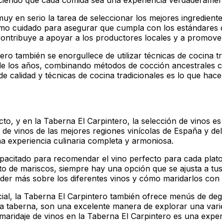
 haciendo que cada comida sea una experiencia verdaderam
uy en serio la tarea de seleccionar los mejores ingrediente
o cuidado para asegurar que cumpla con los estándares de 
contribuye a apoyar a los productores locales y a promover 
ero también se enorgullece de utilizar técnicas de cocina t
 de los años, combinando métodos de cocción ancestrales 
de calidad y técnicas de cocina tradicionales es lo que hac
to, y en la Taberna El Carpintero, la selección de vinos e
de vinos de las mejores regiones vinícolas de España y d
a experiencia culinaria completa y armoniosa.
apacitado para recomendar el vino perfecto para cada plat
to de mariscos, siempre hay una opción que se ajusta a tu
nder más sobre los diferentes vinos y cómo maridarlos con 
al, la Taberna El Carpintero también ofrece menús de deg
 la taberna, son una excelente manera de explorar una va
 maridaje de vinos en la Taberna El Carpintero es una expe