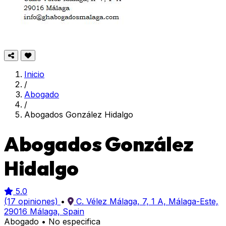
Inicio
/
Abogado
/
Abogados González Hidalgo
Abogados González
Hidalgo
5.0
(17 opiniones)
•
C. Vélez Málaga, 7, 1 A, Málaga-Este,
29016 Málaga, Spain
Abogado
•
No especifica