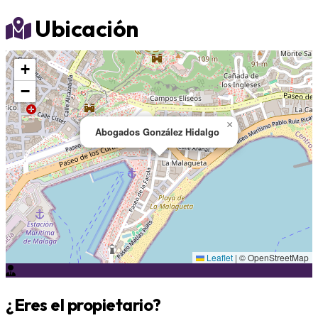
Ubicación
+
−
×
Abogados González Hidalgo
Leaflet
|
© OpenStreetMap
¿Eres el propietario?