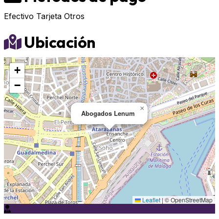
Efectivo
Tarjeta
Otros
Ubicación
+
−
×
Abogados Lenum
Leaflet
|
© OpenStreetMap