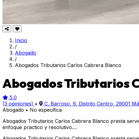
Inicio
/
Abogado
/
Abogados Tributarios Carlos Cabrera Blanco
Abogados Tributarios C
5.0
(3 opiniones)
•
C. Barroso, 6, Distrito Centro, 29001 M
Abogado
•
No especifica
Abogados Tributarios Carlos Cabrera Blanco presta servic
enfoque practico y resolutivo....
Abogados Tributarios Carlos Cabrera Blanco presta servic