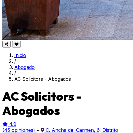
Inicio
/
Abogado
/
AC Solicitors - Abogados
AC Solicitors -
Abogados
4.9
(45 opiniones)
•
C. Ancha del Carmen, 6, Distrito