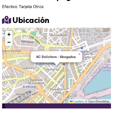
Efectivo
Tarjeta
Otros
Ubicación
+
−
×
AC Solicitors - Abogados
Leaflet
|
© OpenStreetMap