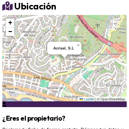
Ubicación
+
−
×
Acrisal, S.L
Leaflet
|
© OpenStreetMap
¿Eres el propietario?