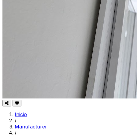
Inicio
/
Manufacturer
/