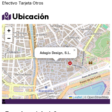
Efectivo
Tarjeta
Otros
Ubicación
+
−
×
Adagio Design, S.L.
Leaflet
|
© OpenStreetMap