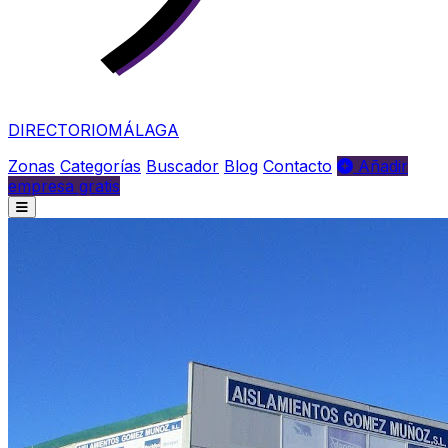
DIRECTORIO
MÁLAGA
Zonas
Categorías
Buscador
Blog
Contacto
Añadir
empresa gratis