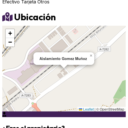
Efectivo
Tarjeta
Otros
Ubicación
+
−
×
Aislamiento Gomez Muñoz
Leaflet
|
© OpenStreetMap