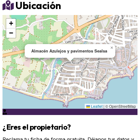
Ubicación
+
−
×
Almacén Azulejos y pavimentos Sealsa
Leaflet
|
© OpenStreetMap
¿Eres el propietario?
Reclama tu ficha de forma gratuita. Déjanos tus datos y