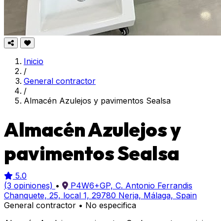
Inicio
/
General contractor
/
Almacén Azulejos y pavimentos Sealsa
Almacén Azulejos y
pavimentos Sealsa
5.0
(3 opiniones)
•
P4W6+GP, C. Antonio Ferrandis
Chanquete, 25, local 1, 29780 Nerja, Málaga, Spain
General contractor
•
No especifica