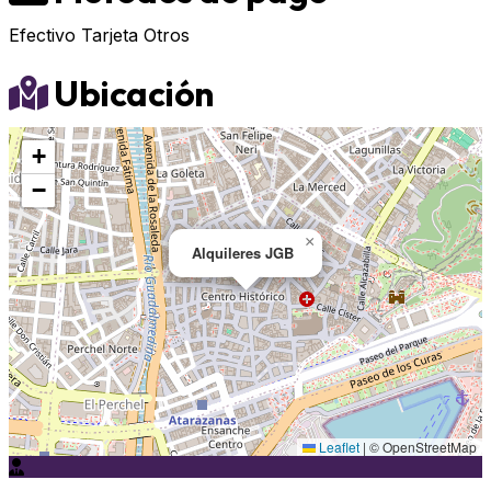
Efectivo
Tarjeta
Otros
Ubicación
+
−
×
Alquileres JGB
Leaflet
|
© OpenStreetMap