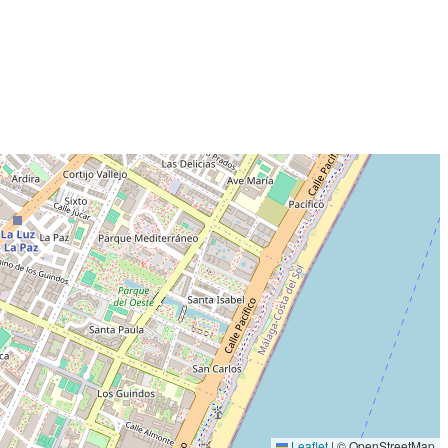
Leaflet
|
© OpenStreetMap