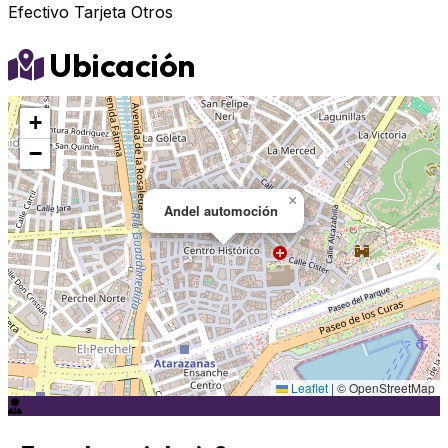
Efectivo
Tarjeta
Otros
Ubicación
+
−
×
Andel automoción
Leaflet
|
© OpenStreetMap