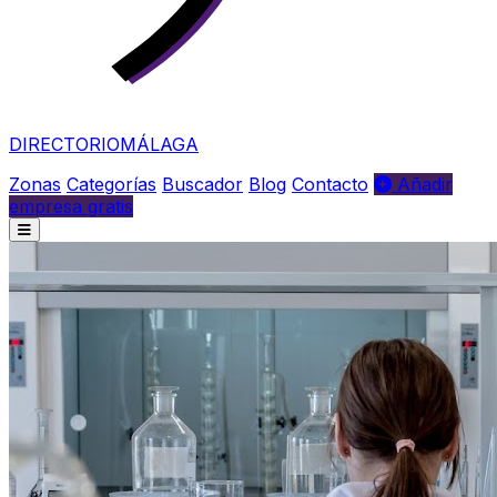
DIRECTORIO
MÁLAGA
Zonas
Categorías
Buscador
Blog
Contacto
Añadir
empresa gratis