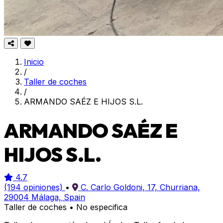
Inicio
/
Taller de coches
/
ARMANDO SAÉZ E HIJOS S.L.
ARMANDO SAÉZ E
HIJOS S.L.
4.7
(194 opiniones)
•
C. Carlo Goldoni, 17, Churriana,
29004 Málaga, Spain
Taller de coches
•
No especifica