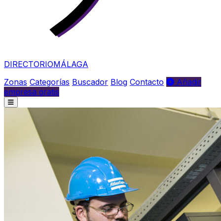
DIRECTORIO
MÁLAGA
Zonas
Categorías
Buscador
Blog
Contacto
Añadir
empresa gratis