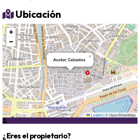
Ubicación
+
−
×
Aucker Calzados
Leaflet
|
© OpenStreetMap
¿Eres el propietario?