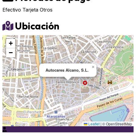
Efectivo
Tarjeta
Otros
Ubicación
+
−
×
Autocares Alcano, S.L.
Leaflet
|
© OpenStreetMap