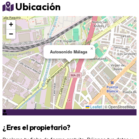
Ubicación
+
−
×
Autosonido Málaga
Leaflet
|
© OpenStreetMap
¿Eres el propietario?