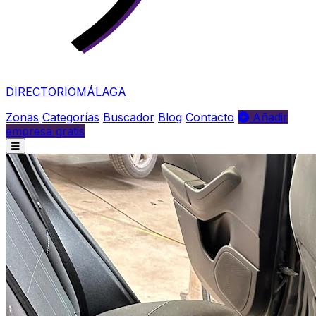
DIRECTORIO
MÁLAGA
Zonas
Categorías
Buscador
Blog
Contacto
Añadir
empresa gratis