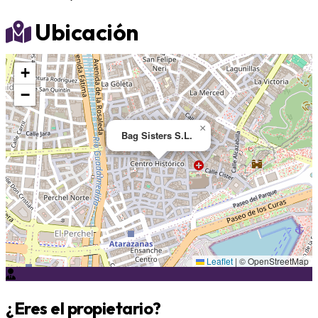
Ubicación
+
−
×
Bag Sisters S.L.
Leaflet
|
© OpenStreetMap
¿Eres el propietario?