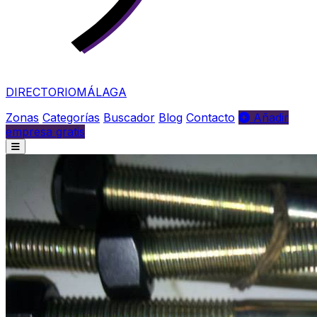
DIRECTORIO
MÁLAGA
Zonas
Categorías
Buscador
Blog
Contacto
Añadir
empresa gratis