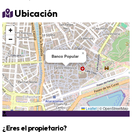
Ubicación
+
−
×
Banco Popular
Leaflet
|
© OpenStreetMap
¿Eres el propietario?