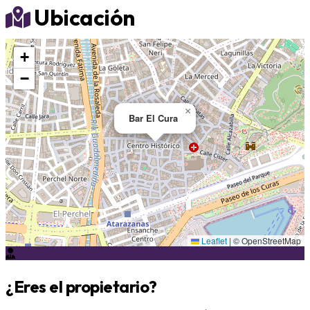
Ubicación
+
−
×
Bar El Cura
Leaflet
|
© OpenStreetMap
¿Eres el propietario?