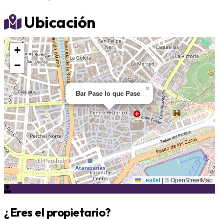
Ubicación
+
−
×
Bar Pase lo que Pase
Leaflet
|
© OpenStreetMap
¿Eres el propietario?