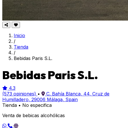
Inicio
/
Tienda
/
Bebidas Paris S.L.
Bebidas Paris S.L.
4.3
(573 opiniones)
•
C. Bahía Blanca, 44, Cruz de
Humilladero, 29006 Málaga, Spain
Tienda
•
No especifica
Venta de bebicas alcohólicas