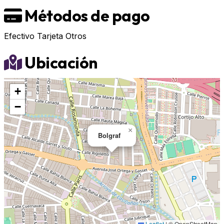
Métodos de pago
Efectivo
Tarjeta
Otros
Ubicación
+
−
×
Bolgraf
Leaflet
|
© OpenStreetMap