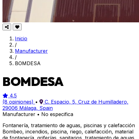
Inicio
/
Manufacturer
/
BOMDESA
BOMDESA
4.5
(8 opiniones)
•
C. Espacio, 5, Cruz de Humilladero,
29006 Málaga, Spain
Manufacturer
•
No especifica
Fontanería, tratamiento de aguas, piscinas y calefacción
Bombeo, incendios, piscina, riego, calefacción, material
de fontanería, griferías, sanitarios, tratamiento de aguas