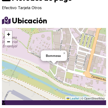
Efectivo
Tarjeta
Otros
Ubicación
+
−
×
Bommesa
Leaflet
|
© OpenStreetMap