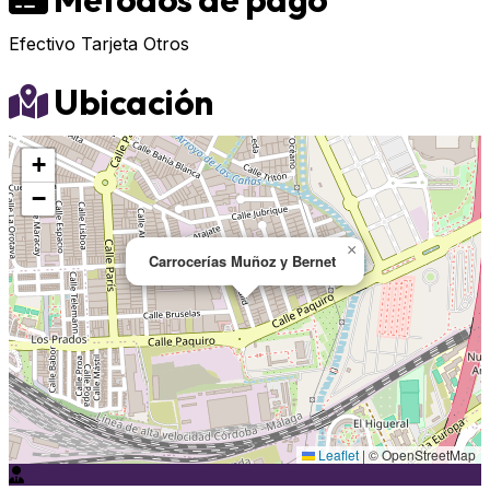
Efectivo
Tarjeta
Otros
Ubicación
+
−
×
Carrocerías Muñoz y Bernet
Leaflet
|
© OpenStreetMap