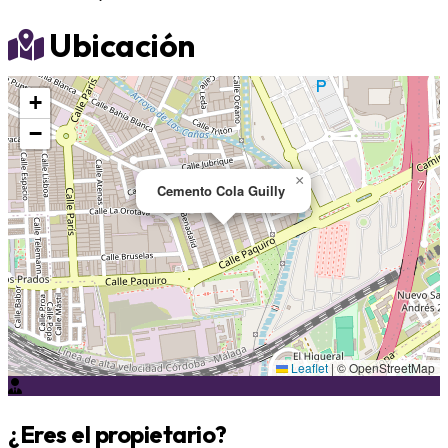
Ubicación
+
−
×
Cemento Cola Guilly
Leaflet
|
© OpenStreetMap
¿Eres el propietario?