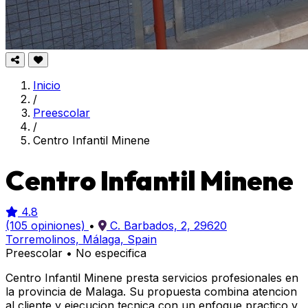
Inicio
/
Preescolar
/
Centro Infantil Minene
Centro Infantil Minene
4.8
(105 opiniones)
•
C. Barbados, 2, 29620
Torremolinos, Málaga, Spain
Preescolar
•
No especifica
Centro Infantil Minene presta servicios profesionales en
la provincia de Malaga. Su propuesta combina atencion
al cliente y ejecucion tecnica con un enfoque practico y