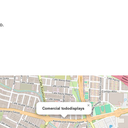
o.
×
Comercial tododisplays