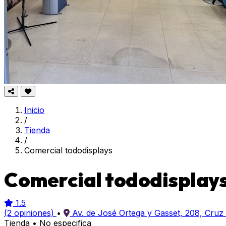
Inicio
/
Tienda
/
Comercial tododisplays
Comercial tododisplay
1.5
(2 opiniones)
•
Av. de José Ortega y Gasset, 208, Cruz
Tienda
•
No especifica