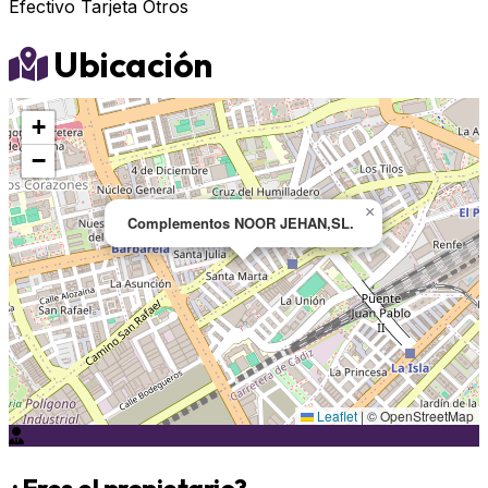
Efectivo
Tarjeta
Otros
Ubicación
+
−
×
Complementos NOOR JEHAN,SL.
Leaflet
|
© OpenStreetMap