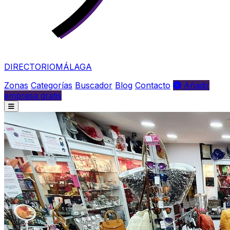
DIRECTORIO
MÁLAGA
Zonas
Categorías
Buscador
Blog
Contacto
Añadir
empresa gratis