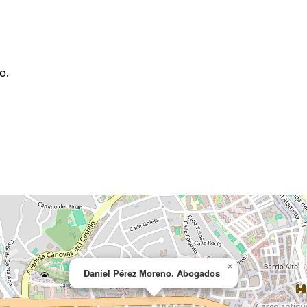
o.
×
Daniel Pérez Moreno. Abogados