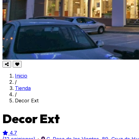
Inicio
/
Tienda
/
Decor Ext
Decor Ext
4.7