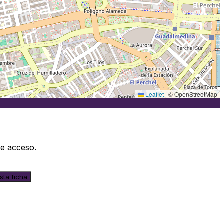
Leaflet
|
© OpenStreetMap
te acceso.
sta ficha