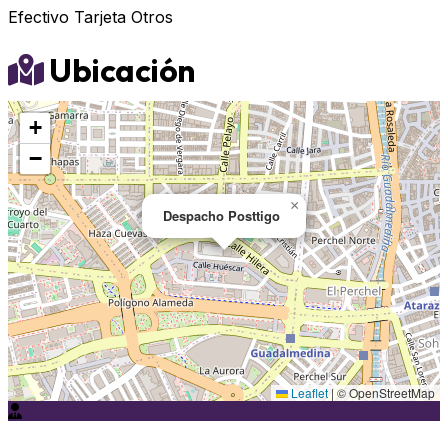
Efectivo
Tarjeta
Otros
Ubicación
+
−
×
Despacho Posttigo
Leaflet
|
© OpenStreetMap