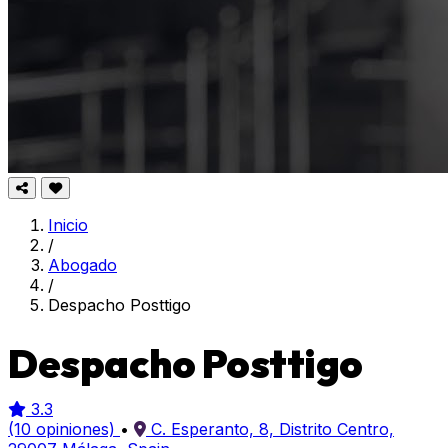
Inicio
/
Abogado
/
Despacho Posttigo
Despacho Posttigo
3.3
(10 opiniones)
•
C. Esperanto, 8, Distrito Centro,