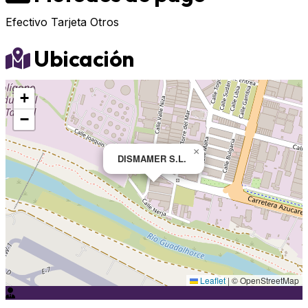
Efectivo
Tarjeta
Otros
Ubicación
+
−
×
DISMAMER S.L.
Leaflet
|
© OpenStreetMap