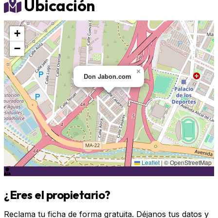
Ubicación
+
−
×
Don Jabon.com
Leaflet
|
© OpenStreetMap
¿Eres el propietario?
Reclama tu ficha de forma gratuita. Déjanos tus datos y