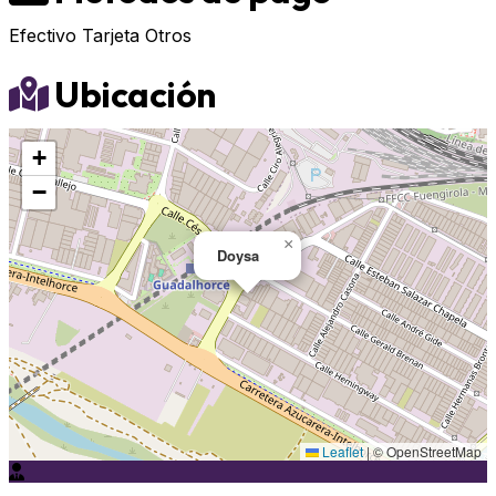
Efectivo
Tarjeta
Otros
Ubicación
+
−
×
Doysa
Leaflet
|
© OpenStreetMap