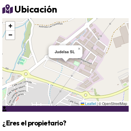
Ubicación
+
−
×
Judelsa SL
Leaflet
|
© OpenStreetMap
¿Eres el propietario?