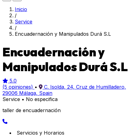
Inicio
/
Service
/
Encuadernación y Manipulados Durá S.L
Encuadernación y
Manipulados Durá S.L
5.0
(5 opiniones)
•
C. Isolda, 24, Cruz de Humilladero,
29006 Málaga, Spain
Service
•
No especifica
taller de encuadernación
Servicios y Horarios