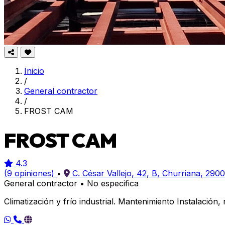
Inicio
/
General contractor
/
FROST CAM
FROST CAM
4.3
(9 opiniones)
•
C. César Vallejo, 42, B, Churriana, 290
General contractor
•
No especifica
Climatización y frío industrial. Mantenimiento Instalación,