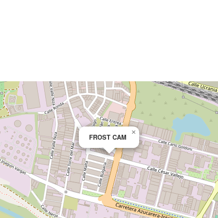
×
FROST CAM