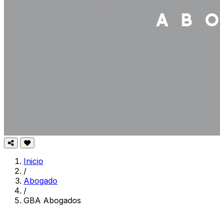
Inicio
/
Abogado
/
GBA Abogados