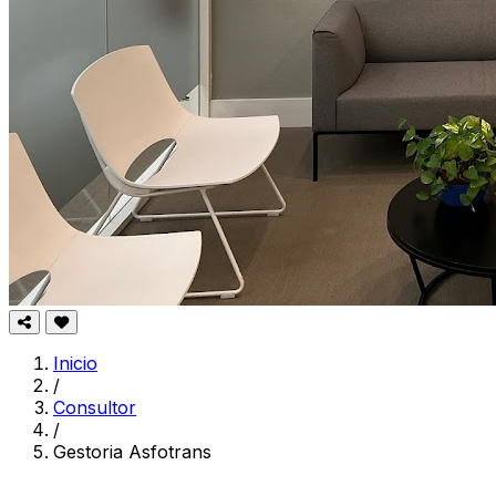
Inicio
/
Consultor
/
Gestoria Asfotrans