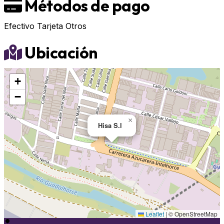
Métodos de pago
Efectivo
Tarjeta
Otros
Ubicación
+
−
×
Hisa S.l
Leaflet
|
© OpenStreetMap