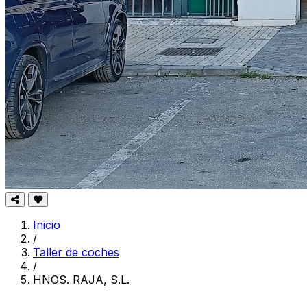
Inicio
/
Taller de coches
/
HNOS. RAJA, S.L.