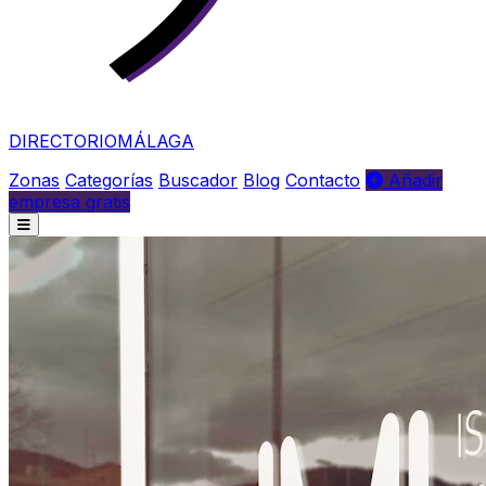
DIRECTORIO
MÁLAGA
Zonas
Categorías
Buscador
Blog
Contacto
Añadir
empresa gratis